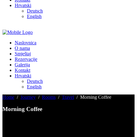
Hrvatski
Deutsch
English
Naslovnica
O nama
Smještaj
Rezervacije
Galerija
Kontakt
Hrvatski
Deutsch
English
Home
/
Journey
/
Rooms
/
Travel
/
Morning Coffee
Morning Coffee