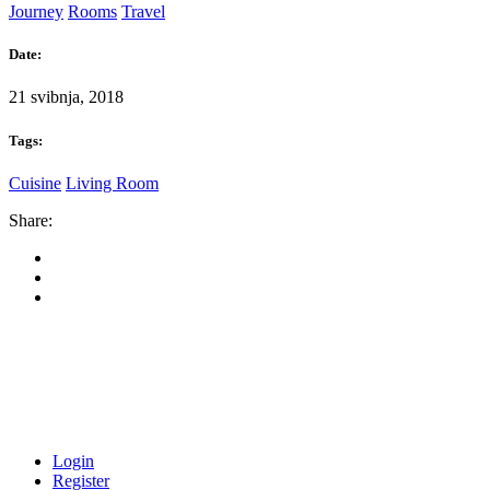
Journey
Rooms
Travel
Date:
21 svibnja, 2018
Tags:
Cuisine
Living Room
Share:
+385 98 163 9650
fontevita.apartments@gmail.com
Naputica 41,
21320, Baška Voda
Login
Register