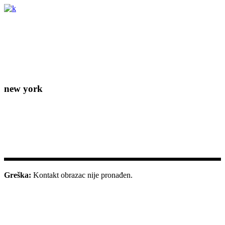
Lorem ipsum dolor sit amet, consectetur adipiscing elit. Donec
eleifend molestie fermentum.
new york
156-677-124-442-2887
iver@select-themes.com
184 Main Street Victoria 8007
Greška:
Kontakt obrazac nije pronađen.