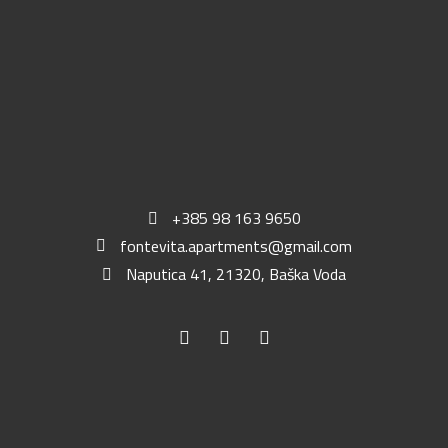
+385 98 163 9650
fontevita.apartments@gmail.com
Naputica 41, 21320, Baška Voda