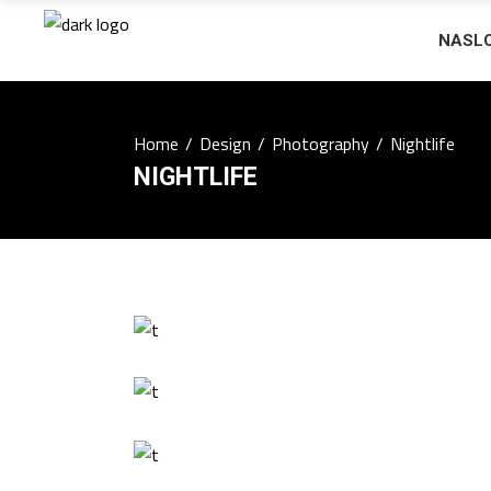
NASL
Home
/
Design
/
Photography
/
Nightlife
NIGHTLIFE