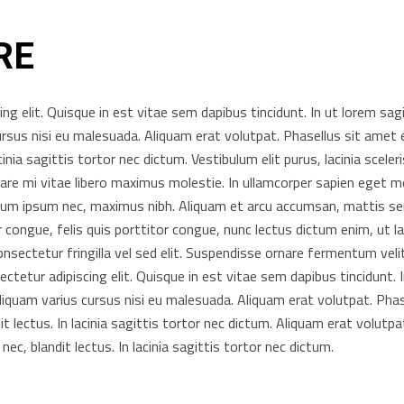
RE
g elit. Quisque in est vitae sem dapibus tincidunt. In ut lorem sagi
ursus nisi eu malesuada. Aliquam erat volutpat. Phasellus sit amet 
acinia sagittis tortor nec dictum. Vestibulum elit purus, lacinia sceler
rnare mi vitae libero maximus molestie. In ullamcorper sapien eget 
tium ipsum nec, maximus nibh. Aliquam et arcu accumsan, mattis s
ur congue, felis quis porttitor congue, nunc lectus dictum enim, ut la
consectetur fringilla vel sed elit. Suspendisse ornare fermentum veli
etur adipiscing elit. Quisque in est vitae sem dapibus tincidunt. I
Aliquam varius cursus nisi eu malesuada. Aliquam erat volutpat. Phas
it lectus. In lacinia sagittis tortor nec dictum. Aliquam erat volutpa
ec, blandit lectus. In lacinia sagittis tortor nec dictum.