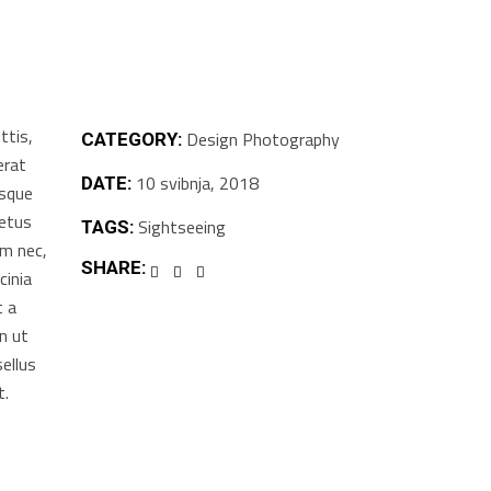
ttis,
Design
Photography
CATEGORY:
erat
10 svibnja, 2018
DATE:
isque
metus
Sightseeing
TAGS:
em nec,
SHARE:
cinia
t a
n ut
ellus
t.